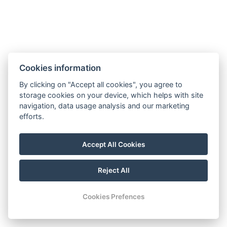
amennyiben nem jött létre szerződés azonnal. A
számviteli bizonylatok esetében a számvitelről szóló
2000. évi C. törvény 169. § (2) bekezdése alapján 8
évig őrzi meg az Adatkezelő.
Cookies information
Adatai törlését kérheti az info@mecsetapartman.hu
By clicking on "Accept all cookies", you agree to
e-mail címre vagy a 3300 Eger, Buzogány utca 33.
storage cookies on your device, which helps with site
postacímre küldött levelében.
navigation, data usage analysis and our marketing
efforts.
Accept All Cookies
5.3. Közvetlen üzletszerzési célú (marketing)
adatkezelés
Reject All
Cookies Prefences
5.3.1. Kezelt adatok köre
A hírlevélre történő feliratkozás során az Érintett